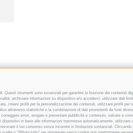
Sollevatec Srl
•
Z.I. Förche 20
•
39040
i. Questi strumenti sono essenziali per garantire la fruizione dei contenuti dig
alità: archiviare informazioni su dispositivo e/o accedervi, utilizzare dati limita
T:
+39 0472268370
inf
zata, creare profili per la personalizzazione dei contenuti, utilizzare profili per
co attraverso statistiche o la combinazione di dati provenienti da fonti diverse, 
i, correggere errori, erogare e presentare pubblicità e contenuto, salvare e co
are i dispositivi in base alle informazioni trasmesse automaticamente, utilizzare 
o revocare il tuo consenso senza incorrere in limitazioni sostanziali. Cliccando
tue scelte o "Rifiuta tutto" per proseguire senza cookie non strettamente neces