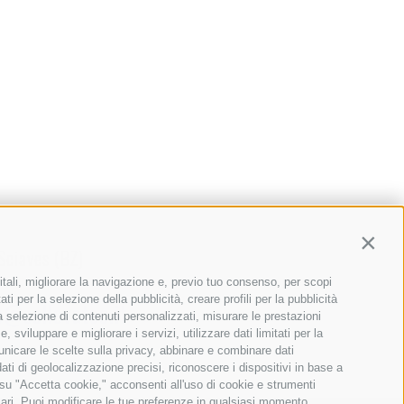
Contin
Sciaves
(BZ)
itali, migliorare la navigazione e, previo tuo consenso, per scopi
ti per la selezione della pubblicità, creare profili per la pubblicità
o@sollevatec.it
 la selezione di contenuti personalizzati, misurare le prestazioni
sviluppare e migliorare i servizi, utilizzare dati limitati per la
municare le scelte sulla privacy, abbinare e combinare dati
dati di geolocalizzazione precisi, riconoscere i dispositivi in base a
 su "Accetta cookie," acconsenti all'uso di cookie e strumenti
sari. Puoi modificare le tue preferenze in qualsiasi momento