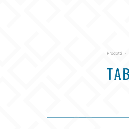
Prodotti
•
TAB