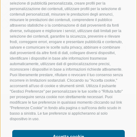
selezione di pubblicità personalizzata, creare profili per la
personalizzazione dei contenuti, utilizzare profili per la selezione di
contenuti personalizzati, misurare le prestazioni degli annunci,
misurare le prestazioni dei contenuti, comprendere il pubblico
attraverso statistiche o la combinazione di dati provenienti da fonti
diverse, sviluppare e migliorare i servizi, utilizzare dati limitati per la
selezione dei contenuti, garantire la sicurezza, prevenire e rilevare
frodi, correggere errori, erogare e presentare pubblicità e contenuto,
Sollevatec Srl
•
Z.I. Förche 20
•
39040
Sciaves
(BZ)
salvare e comunicare le scelte sulla privacy, abbinare e combinare
dati provenienti da altre fonti di dati, collegare diversi dispositivi,
identificare i dispositivi in base alle informazioni trasmesse
T:
+39 0472268370
automaticamente, utilizzare dati di geolocalizzazione precisi,
riconoscere i dispositivi in base a informazioni richieste attivamente.
info@sollevatec.it
Puoi liberamente prestare, rifiutare o revocare il tuo consenso senza
incorrere in limitazioni sostanziali. Cliccando su "Accetta cookie,"
acconsenti all'uso di cookie e strumenti simili. Utilizza il pulsante
"Gestisci Preferenze" per personalizzare le tue scelte o "Rifiuta tutto"
per proseguire senza cookie non strettamente necessari. Puoi
modificare le tue preferenze in qualsiasi momento cliccando sul link
Credits
CGV
Mappa del sito
Newsletter
"Preferenze Cookie" in fondo alla pagina o sull'icona dello scudo in
basso a sinistra. Le tue preferenze si applicheranno al solo
Cookie Policy
Privacy
dispositivo in uso.
Preferenze Cookies
Accetta cookie