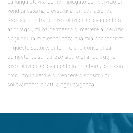
La lunga attività come impiegato con servizio di
vendita esterna presso una famosa azienda
tedesca che tratta dispositivi di sollevamento e
ancoraggi, mi ha permesso di mettere al servizio
degli altri la mia esperienza e la mia conoscenza
in questo settore, di fornire una consulenza
competente sull’utilizzo sicuro di ancoraggi e
dispositivi di sollevamento in collaborazione con
produttori diretti e di vendere dispositivi di
sollevamento adatti a ogni esigenza.