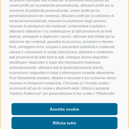
accedervi, utilizzare dati limitati per la selezione della pubblicità,
creare profili per la pubblicità personalizzata, utilizzare profili per la
selezione di pubblicità personalizzata, creare profili per la
personalizzazione dei contenuti, utilizzare profili per la selezione di
contenuti personalizzati, misurare le prestazioni degli annunci,
Sollevatec Srl
•
Z.I. Förche 20
•
39040
Sciaves
(BZ)
misurare le prestazioni dei contenuti, comprendere il pubblico
attraverso statistiche o la combinazione di dati provenienti da fonti
diverse, sviluppare e migliorare i servizi, utilizzare dati limitati per la
T:
+39 0472268370
selezione dei contenuti, garantire la sicurezza, prevenire e rilevare
frodi, correggere errori, erogare e presentare pubblicità e contenuto,
info@sollevatec.it
salvare e comunicare le scelte sulla privacy, abbinare e combinare
dati provenienti da altre fonti di dati, collegare diversi dispositivi,
identificare i dispositivi in base alle informazioni trasmesse
automaticamente, utilizzare dati di geolocalizzazione precisi,
riconoscere i dispositivi in base a informazioni richieste attivamente.
Puoi liberamente prestare, rifiutare o revocare il tuo consenso senza
Credits
CGV
Mappa del sito
Newsletter
incorrere in limitazioni sostanziali. Cliccando su "Accetta cookie,"
acconsenti all'uso di cookie e strumenti simili. Utilizza il pulsante
Cookie Policy
Privacy
"Gestisci Preferenze" per personalizzare le tue scelte o "Rifiuta tutto"
per proseguire senza cookie non strettamente necessari. Puoi
Preferenze Cookies
modificare le tue preferenze in qualsiasi momento cliccando sul link
Accetta cookie
"Preferenze Cookie" in fondo alla pagina o sull'icona dello scudo in
basso a sinistra. Le tue preferenze si applicheranno al solo
dispositivo in uso.
Rifiuta tutto