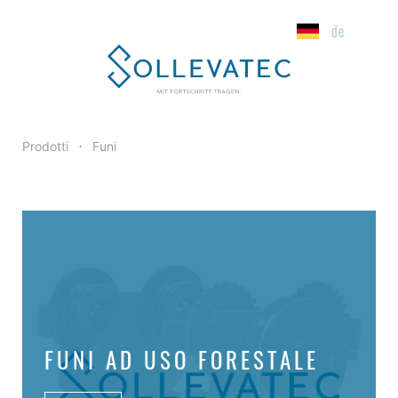
de
Prodotti
Funi
•
FUNI AD USO FORESTALE