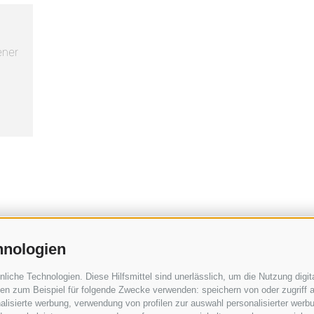
ener
hnologien
che Technologien. Diese Hilfsmittel sind unerlässlich, um die Nutzung digita
Sollevatec GmbH
•
Industriezone - Förch
n zum Beispiel für folgende Zwecke verwenden: speichern von oder zugriff a
lisierte werbung, verwendung von profilen zur auswahl personalisierter werbun