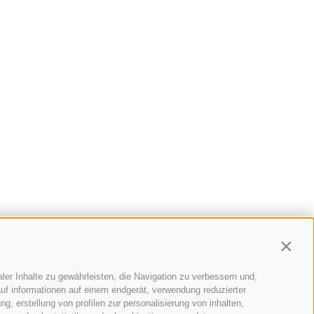
Contin
ler Inhalte zu gewährleisten, die Navigation zu verbessern und,
e 20
•
39040
Schabs
(BZ)
uf informationen auf einem endgerät, verwendung reduzierter
g, erstellung von profilen zur personalisierung von inhalten,