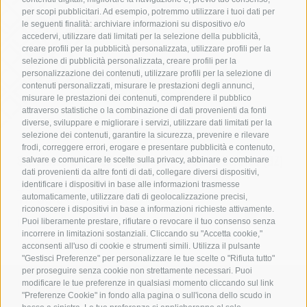
per scopi pubblicitari. Ad esempio, potremmo utilizzare i tuoi dati per
le seguenti finalità: archiviare informazioni su dispositivo e/o
accedervi, utilizzare dati limitati per la selezione della pubblicità,
creare profili per la pubblicità personalizzata, utilizzare profili per la
selezione di pubblicità personalizzata, creare profili per la
personalizzazione dei contenuti, utilizzare profili per la selezione di
contenuti personalizzati, misurare le prestazioni degli annunci,
misurare le prestazioni dei contenuti, comprendere il pubblico
attraverso statistiche o la combinazione di dati provenienti da fonti
diverse, sviluppare e migliorare i servizi, utilizzare dati limitati per la
selezione dei contenuti, garantire la sicurezza, prevenire e rilevare
frodi, correggere errori, erogare e presentare pubblicità e contenuto,
Sollevatec Srl
•
Z.I. Förche 20
•
39040
Sciaves
(BZ)
salvare e comunicare le scelte sulla privacy, abbinare e combinare
dati provenienti da altre fonti di dati, collegare diversi dispositivi,
identificare i dispositivi in base alle informazioni trasmesse
T:
+39 0472268370
automaticamente, utilizzare dati di geolocalizzazione precisi,
riconoscere i dispositivi in base a informazioni richieste attivamente.
info@sollevatec.it
Puoi liberamente prestare, rifiutare o revocare il tuo consenso senza
incorrere in limitazioni sostanziali. Cliccando su "Accetta cookie,"
acconsenti all'uso di cookie e strumenti simili. Utilizza il pulsante
"Gestisci Preferenze" per personalizzare le tue scelte o "Rifiuta tutto"
per proseguire senza cookie non strettamente necessari. Puoi
modificare le tue preferenze in qualsiasi momento cliccando sul link
Credits
CGV
Mappa del sito
Newsletter
"Preferenze Cookie" in fondo alla pagina o sull'icona dello scudo in