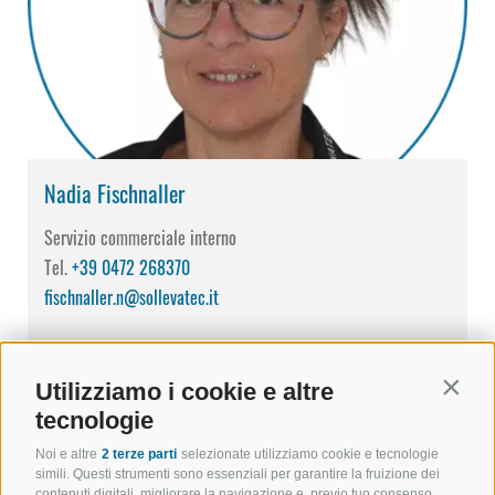
Nadia Fischnaller
Servizio commerciale interno
Tel.
+39 0472 268370
fischnaller.n@sollevatec.it
Utilizziamo i cookie e altre
Contin
tecnologie
Noi e altre
2 terze parti
selezionate utilizziamo cookie e tecnologie
simili. Questi strumenti sono essenziali per garantire la fruizione dei
contenuti digitali, migliorare la navigazione e, previo tuo consenso,