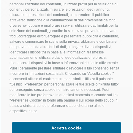
personalizzazione dei contenuti, utilizzare profili per la selezione di
contenuti personalizzati, misurare le prestazioni degli annunci,
misurare le prestazioni dei contenuti, comprendere il pubblico
attraverso statistiche o la combinazione di dati provenienti da fonti
diverse, sviluppare e migliorare i servizi, utilizzare dati limitati per la
selezione dei contenuti, garantire la sicurezza, prevenire e rilevare
frodi, correggere errori, erogare e presentare pubblicità e contenuto,
Sollevatec Srl
•
Z.I. Förche 20
•
39040
Sciaves
(BZ)
salvare e comunicare le scelte sulla privacy, abbinare e combinare
dati provenienti da altre fonti di dati, collegare diversi dispositivi,
identificare i dispositivi in base alle informazioni trasmesse
T:
+39 0472268370
automaticamente, utilizzare dati di geolocalizzazione precisi,
riconoscere i dispositivi in base a informazioni richieste attivamente.
info@sollevatec.it
Puoi liberamente prestare, rifiutare o revocare il tuo consenso senza
incorrere in limitazioni sostanziali. Cliccando su "Accetta cookie,"
acconsenti all'uso di cookie e strumenti simili. Utilizza il pulsante
"Gestisci Preferenze" per personalizzare le tue scelte o "Rifiuta tutto"
per proseguire senza cookie non strettamente necessari. Puoi
modificare le tue preferenze in qualsiasi momento cliccando sul link
Credits
CGV
Mappa del sito
Newsletter
"Preferenze Cookie" in fondo alla pagina o sull'icona dello scudo in
basso a sinistra. Le tue preferenze si applicheranno al solo
Cookie Policy
Privacy
dispositivo in uso.
Preferenze Cookies
Accetta cookie