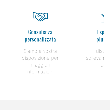
Consulenza
Esper
personalizzata
plurie
Siamo a vostra
Il dispos
disposizione per
sollevamen
maggiori
per 
informazioni.