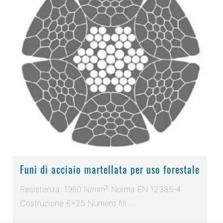
Funi di acciaio martellata per uso forestale
Resistenza: 1960 N/mm² Norma EN 12385-4
Costruzione 6x25 Numero fili ...