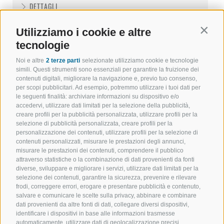
DETTAGLI
Utilizziamo i cookie e altre
Contin
tecnologie
Noi e altre
2 terze parti
selezionate utilizziamo cookie e tecnologie
simili. Questi strumenti sono essenziali per garantire la fruizione dei
contenuti digitali, migliorare la navigazione e, previo tuo consenso,
per scopi pubblicitari. Ad esempio, potremmo utilizzare i tuoi dati per
le seguenti finalità: archiviare informazioni su dispositivo e/o
accedervi, utilizzare dati limitati per la selezione della pubblicità,
creare profili per la pubblicità personalizzata, utilizzare profili per la
selezione di pubblicità personalizzata, creare profili per la
personalizzazione dei contenuti, utilizzare profili per la selezione di
contenuti personalizzati, misurare le prestazioni degli annunci,
misurare le prestazioni dei contenuti, comprendere il pubblico
attraverso statistiche o la combinazione di dati provenienti da fonti
diverse, sviluppare e migliorare i servizi, utilizzare dati limitati per la
selezione dei contenuti, garantire la sicurezza, prevenire e rilevare
frodi, correggere errori, erogare e presentare pubblicità e contenuto,
Sollevatec Srl
•
Z.I. Förche 20
•
39040
Sciaves
(BZ)
salvare e comunicare le scelte sulla privacy, abbinare e combinare
dati provenienti da altre fonti di dati, collegare diversi dispositivi,
identificare i dispositivi in base alle informazioni trasmesse
T:
+39 0472268370
automaticamente, utilizzare dati di geolocalizzazione precisi,