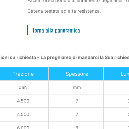
Facile formazione e allentamento degli anelli d
Catena testata ad alta resistenza.
Torna alla panoramica
ioni su richiesta - La preghiamo di mandarci la Sua richie
Trazione
Spessore
Lu
daN
mm
4.500
7
4.500
7
6.000
8