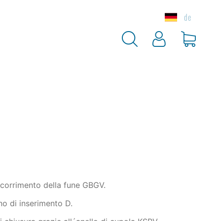
de
a
Peso
Prezzo
kg / pz.
€
scorrimento della fune GBGV.
no di inserimento D.