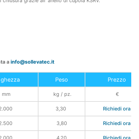
i chiusura grazie all´anello di cupola KSRV.
sta a
info@sollevatec.it
nghezza
Peso
Prezzo
mm
kg / pz.
€
2.000
3,30
Richiedi ora
2.500
3,80
Richiedi ora
2.000
4,20
Richiedi ora