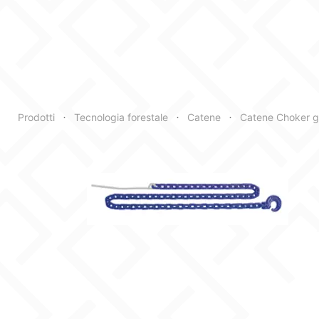
Articolo
Trazione
Prodotti
Tecnologia forestale
Catene
Catene Choker g
•
•
•
daN