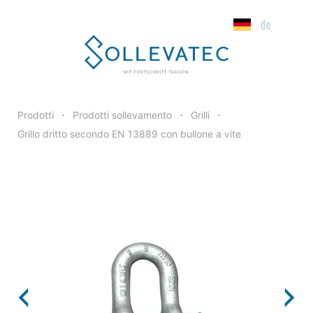
de
Tipo
Portata
Grandezza
kg
d1 (mm
Prodotti
Prodotti sollevamento
Grilli
•
•
•
Grillo dritto secondo EN 13889 con bullone a vite