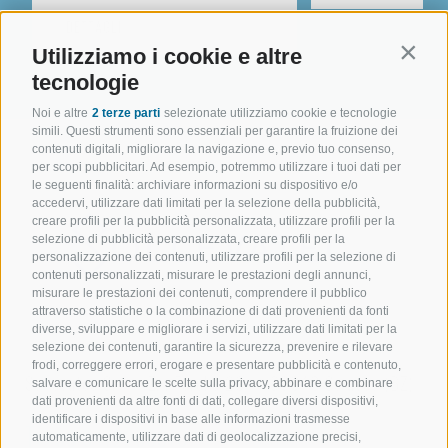
DETTAGLI
Utilizziamo i cookie e altre
Contin
tecnologie
Noi e altre
2 terze parti
selezionate utilizziamo cookie e tecnologie
simili. Questi strumenti sono essenziali per garantire la fruizione dei
contenuti digitali, migliorare la navigazione e, previo tuo consenso,
per scopi pubblicitari. Ad esempio, potremmo utilizzare i tuoi dati per
le seguenti finalità: archiviare informazioni su dispositivo e/o
accedervi, utilizzare dati limitati per la selezione della pubblicità,
creare profili per la pubblicità personalizzata, utilizzare profili per la
selezione di pubblicità personalizzata, creare profili per la
personalizzazione dei contenuti, utilizzare profili per la selezione di
contenuti personalizzati, misurare le prestazioni degli annunci,
misurare le prestazioni dei contenuti, comprendere il pubblico
attraverso statistiche o la combinazione di dati provenienti da fonti
diverse, sviluppare e migliorare i servizi, utilizzare dati limitati per la
selezione dei contenuti, garantire la sicurezza, prevenire e rilevare
frodi, correggere errori, erogare e presentare pubblicità e contenuto,
Sollevatec Srl
•
Z.I. Förche 20
•
39040
Sciaves
(BZ)
salvare e comunicare le scelte sulla privacy, abbinare e combinare
dati provenienti da altre fonti di dati, collegare diversi dispositivi,
identificare i dispositivi in base alle informazioni trasmesse
T:
+39 0472268370
automaticamente, utilizzare dati di geolocalizzazione precisi,