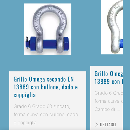
Grillo Omega 
Grillo Omega secondo EN
13889 con bull
13889 con bullone, dado e
Grado 6 Grado 6
coppiglia
forma curva con 
Grado 6 Grado 60 zincato,
Campo di ...
forma curva con bullone, dado
e coppiglia ...
DETTAGLI