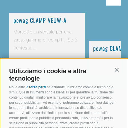
pewag CLAMP VEUW-A
Morsetto universale per una
vasta gamma di compiti. Se è
pewag CLAMP
richiesta ...
Versione a morset
DETTAGLI
di sollevamento mo
Utilizziamo i cookie e altre
Contin
tecnologie
DETTAGLI
Noi e altre
2 terze parti
selezionate utilizziamo cookie e tecnologie
simili. Questi strumenti sono essenziali per garantire la fruizione dei
contenuti digitali, migliorare la navigazione e, previo tuo consenso,
per scopi pubblicitari. Ad esempio, potremmo utilizzare i tuoi dati per
le seguenti finalità: archiviare informazioni su dispositivo e/o
accedervi, utilizzare dati limitati per la selezione della pubblicità,
creare profili per la pubblicità personalizzata, utilizzare profili per la
selezione di pubblicità personalizzata, creare profili per la