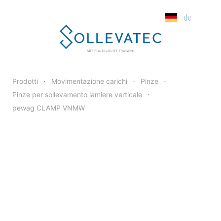
de
Modello
Portate
Spesso
Prodotti
Movimentazione carichi
Pinze
•
•
•
Pinze per sollevamento lamiere verticale
•
pewag CLAMP VNMW