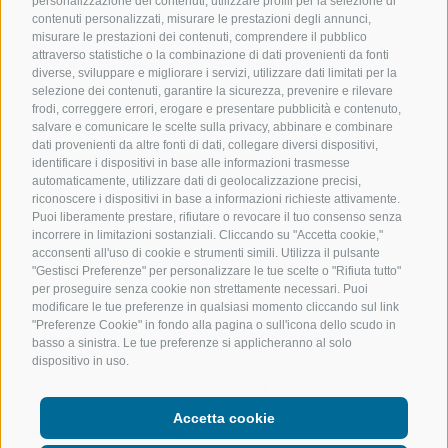
personalizzazione dei contenuti, utilizzare profili per la selezione di
contenuti personalizzati, misurare le prestazioni degli annunci,
misurare le prestazioni dei contenuti, comprendere il pubblico
attraverso statistiche o la combinazione di dati provenienti da fonti
diverse, sviluppare e migliorare i servizi, utilizzare dati limitati per la
selezione dei contenuti, garantire la sicurezza, prevenire e rilevare
frodi, correggere errori, erogare e presentare pubblicità e contenuto,
Sollevatec Srl
•
Z.I. Förche 20
•
39040
Sciaves
(BZ)
salvare e comunicare le scelte sulla privacy, abbinare e combinare
dati provenienti da altre fonti di dati, collegare diversi dispositivi,
identificare i dispositivi in base alle informazioni trasmesse
T:
+39 0472268370
automaticamente, utilizzare dati di geolocalizzazione precisi,
riconoscere i dispositivi in base a informazioni richieste attivamente.
info@sollevatec.it
Puoi liberamente prestare, rifiutare o revocare il tuo consenso senza
incorrere in limitazioni sostanziali. Cliccando su "Accetta cookie,"
acconsenti all'uso di cookie e strumenti simili. Utilizza il pulsante
"Gestisci Preferenze" per personalizzare le tue scelte o "Rifiuta tutto"
per proseguire senza cookie non strettamente necessari. Puoi
modificare le tue preferenze in qualsiasi momento cliccando sul link
Credits
CGV
Mappa del sito
Newsletter
"Preferenze Cookie" in fondo alla pagina o sull'icona dello scudo in
basso a sinistra. Le tue preferenze si applicheranno al solo
Cookie Policy
Privacy
dispositivo in uso.
Preferenze Cookies
Accetta cookie