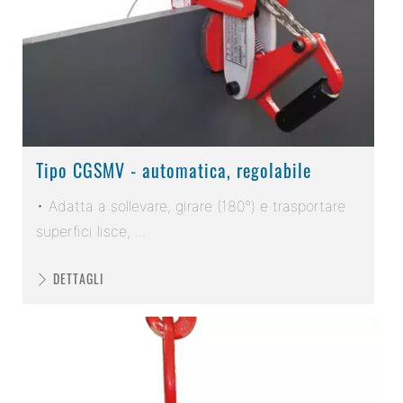
Tipo CGSMV - automatica, regolabile
• Adatta a sollevare, girare (180°) e trasportare
superfici lisce, ...
DETTAGLI