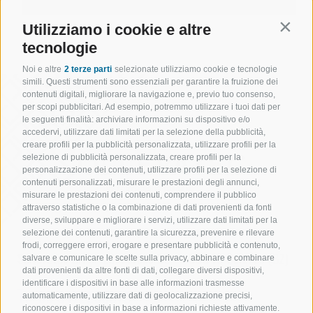
Utilizziamo i cookie e altre
Contin
tecnologie
Noi e altre
2 terze parti
selezionate utilizziamo cookie e tecnologie
simili. Questi strumenti sono essenziali per garantire la fruizione dei
contenuti digitali, migliorare la navigazione e, previo tuo consenso,
per scopi pubblicitari. Ad esempio, potremmo utilizzare i tuoi dati per
le seguenti finalità: archiviare informazioni su dispositivo e/o
accedervi, utilizzare dati limitati per la selezione della pubblicità,
creare profili per la pubblicità personalizzata, utilizzare profili per la
selezione di pubblicità personalizzata, creare profili per la
personalizzazione dei contenuti, utilizzare profili per la selezione di
contenuti personalizzati, misurare le prestazioni degli annunci,
misurare le prestazioni dei contenuti, comprendere il pubblico
attraverso statistiche o la combinazione di dati provenienti da fonti
diverse, sviluppare e migliorare i servizi, utilizzare dati limitati per la
selezione dei contenuti, garantire la sicurezza, prevenire e rilevare
frodi, correggere errori, erogare e presentare pubblicità e contenuto,
Sollevatec Srl
•
Z.I. Förche 20
•
39040
Sciaves
(BZ)
salvare e comunicare le scelte sulla privacy, abbinare e combinare
dati provenienti da altre fonti di dati, collegare diversi dispositivi,
identificare i dispositivi in base alle informazioni trasmesse
T:
+39 0472268370
automaticamente, utilizzare dati di geolocalizzazione precisi,
riconoscere i dispositivi in base a informazioni richieste attivamente.