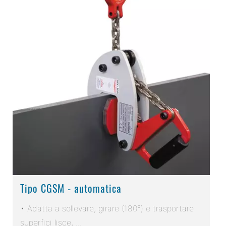
Tipo CGSM - automatica
• Adatta a sollevare, girare (180°) e trasportare
superfici lisce, ...