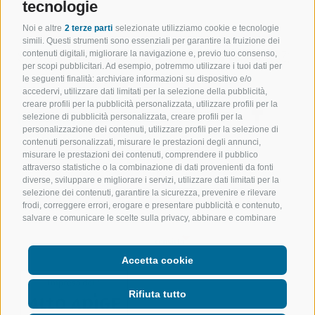
tecnologie
Noi e altre
2 terze parti
selezionate utilizziamo cookie e tecnologie
simili. Questi strumenti sono essenziali per garantire la fruizione dei
Sollevatec Srl
•
Z.I. Förche 20
•
39040
Sciaves
(BZ)
contenuti digitali, migliorare la navigazione e, previo tuo consenso,
per scopi pubblicitari. Ad esempio, potremmo utilizzare i tuoi dati per
le seguenti finalità: archiviare informazioni su dispositivo e/o
T:
+39 0472268370
accedervi, utilizzare dati limitati per la selezione della pubblicità,
creare profili per la pubblicità personalizzata, utilizzare profili per la
info@sollevatec.it
selezione di pubblicità personalizzata, creare profili per la
personalizzazione dei contenuti, utilizzare profili per la selezione di
contenuti personalizzati, misurare le prestazioni degli annunci,
misurare le prestazioni dei contenuti, comprendere il pubblico
attraverso statistiche o la combinazione di dati provenienti da fonti
diverse, sviluppare e migliorare i servizi, utilizzare dati limitati per la
Credits
CGV
Mappa del sito
Newsletter
selezione dei contenuti, garantire la sicurezza, prevenire e rilevare
frodi, correggere errori, erogare e presentare pubblicità e contenuto,
Cookie Policy
Privacy
salvare e comunicare le scelte sulla privacy, abbinare e combinare
dati provenienti da altre fonti di dati, collegare diversi dispositivi,
Preferenze Cookies
identificare i dispositivi in base alle informazioni trasmesse
automaticamente, utilizzare dati di geolocalizzazione precisi,
Accetta cookie
riconoscere i dispositivi in base a informazioni richieste attivamente.
Puoi liberamente prestare, rifiutare o revocare il tuo consenso senza
Rifiuta tutto
incorrere in limitazioni sostanziali. Cliccando su "Accetta cookie,"
acconsenti all'uso di cookie e strumenti simili. Utilizza il pulsante