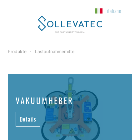
italiano
Produkte
Lastaufnahmemittel
•
VAKUUMHEBER
Details