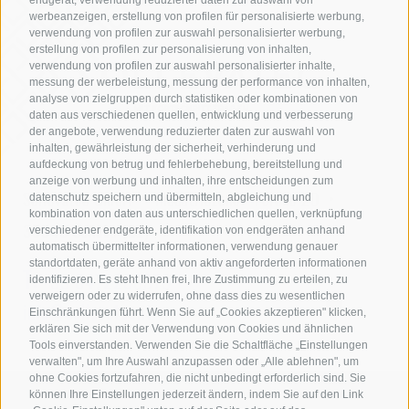
werbeanzeigen, erstellung von profilen für personalisierte werbung,
verwendung von profilen zur auswahl personalisierter werbung,
erstellung von profilen zur personalisierung von inhalten,
verwendung von profilen zur auswahl personalisierter inhalte,
messung der werbeleistung, messung der performance von inhalten,
analyse von zielgruppen durch statistiken oder kombinationen von
daten aus verschiedenen quellen, entwicklung und verbesserung
der angebote, verwendung reduzierter daten zur auswahl von
inhalten, gewährleistung der sicherheit, verhinderung und
aufdeckung von betrug und fehlerbehebung, bereitstellung und
anzeige von werbung und inhalten, ihre entscheidungen zum
Sollevatec GmbH
•
Industriezone - Förche 20
•
datenschutz speichern und übermitteln, abgleichung und
kombination von daten aus unterschiedlichen quellen, verknüpfung
39040
Schabs
(BZ)
verschiedener endgeräte, identifikation von endgeräten anhand
automatisch übermittelter informationen, verwendung genauer
standortdaten, geräte anhand von aktiv angeforderten informationen
T:
+39 0472268370
identifizieren. Es steht Ihnen frei, Ihre Zustimmung zu erteilen, zu
verweigern oder zu widerrufen, ohne dass dies zu wesentlichen
info@sollevatec.it
Einschränkungen führt. Wenn Sie auf „Cookies akzeptieren" klicken,
erklären Sie sich mit der Verwendung von Cookies und ähnlichen
Tools einverstanden. Verwenden Sie die Schaltfläche „Einstellungen
verwalten", um Ihre Auswahl anzupassen oder „Alle ablehnen", um
ohne Cookies fortzufahren, die nicht unbedingt erforderlich sind. Sie
können Ihre Einstellungen jederzeit ändern, indem Sie auf den Link
Impressum
AGB
Sitemap
Newsletter