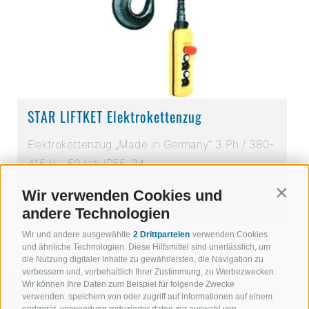
STAR LIFTKET Elektrokettenzug
Elektrokettenzug „Made in Germany“ 3 Ph / 380-
415 V - 50 Hz, IP55, 24 ...
Wir verwenden Cookies und
Contin
DETAILS
andere Technologien
Wir und andere ausgewählte
2 Drittparteien
verwenden Cookies
und ähnliche Technologien. Diese Hilfsmittel sind unerlässlich, um
die Nutzung digitaler Inhalte zu gewährleisten, die Navigation zu
verbessern und, vorbehaltlich Ihrer Zustimmung, zu Werbezwecken.
Wir können Ihre Daten zum Beispiel für folgende Zwecke
verwenden: speichern von oder zugriff auf informationen auf einem
endgerät, verwendung reduzierter daten zur auswahl von