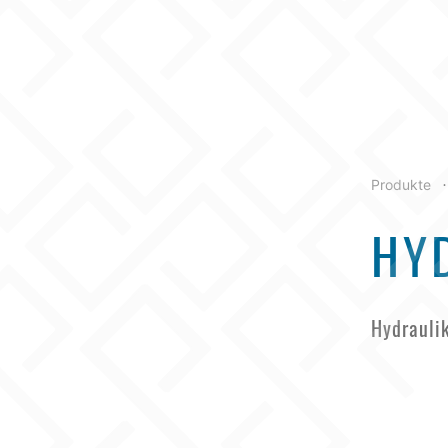
Produkte
•
HY
Hydrauli