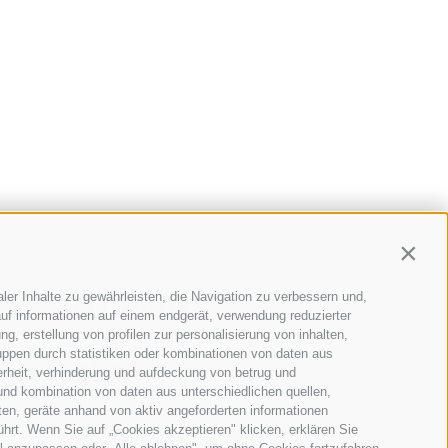
Contin
ler Inhalte zu gewährleisten, die Navigation zu verbessern und,
e 20
•
39040
Schabs
(BZ)
uf informationen auf einem endgerät, verwendung reduzierter
g, erstellung von profilen zur personalisierung von inhalten,
uppen durch statistiken oder kombinationen von daten aus
o@sollevatec.it
erheit, verhinderung und aufdeckung von betrug und
und kombination von daten aus unterschiedlichen quellen,
ten, geräte anhand von aktiv angeforderten informationen
ührt. Wenn Sie auf „Cookies akzeptieren" klicken, erklären Sie