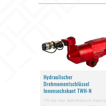
Hydraulischer
Drehmomentschlüssel
Innensechskant TWH-N
700 bar max. Betriebsdruck maxima