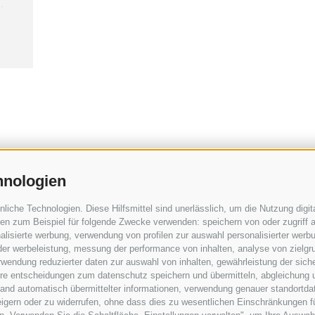
.
hnologien
che Technologien. Diese Hilfsmittel sind unerlässlich, um die Nutzung digita
Sollevatec GmbH
•
Industriezone - Förch
n zum Beispiel für folgende Zwecke verwenden: speichern von oder zugriff a
lisierte werbung, verwendung von profilen zur auswahl personalisierter werbun
 der werbeleistung, messung der performance von inhalten, analyse von zielgr
T:
+39 0472268370
inf
wendung reduzierter daten zur auswahl von inhalten, gewährleistung der sich
ihre entscheidungen zum datenschutz speichern und übermitteln, abgleichung 
hand automatisch übermittelter informationen, verwendung genauer standortda
rweigern oder zu widerrufen, ohne dass dies zu wesentlichen Einschränkungen f