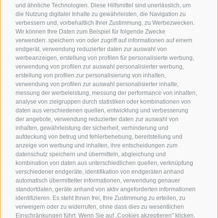
und ähnliche Technologien. Diese Hilfsmittel sind unerlässlich, um
die Nutzung digitaler Inhalte zu gewährleisten, die Navigation zu
verbessern und, vorbehaltlich Ihrer Zustimmung, zu Werbezwecken.
Wir können Ihre Daten zum Beispiel für folgende Zwecke
verwenden: speichern von oder zugriff auf informationen auf einem
endgerät, verwendung reduzierter daten zur auswahl von
werbeanzeigen, erstellung von profilen für personalisierte werbung,
verwendung von profilen zur auswahl personalisierter werbung,
erstellung von profilen zur personalisierung von inhalten,
Sollevatec GmbH
•
Industriezone - Förche 20
•
verwendung von profilen zur auswahl personalisierter inhalte,
messung der werbeleistung, messung der performance von inhalten,
39040
Schabs
(BZ)
analyse von zielgruppen durch statistiken oder kombinationen von
daten aus verschiedenen quellen, entwicklung und verbesserung
der angebote, verwendung reduzierter daten zur auswahl von
T:
+39 0472268370
inhalten, gewährleistung der sicherheit, verhinderung und
aufdeckung von betrug und fehlerbehebung, bereitstellung und
info@sollevatec.it
anzeige von werbung und inhalten, ihre entscheidungen zum
datenschutz speichern und übermitteln, abgleichung und
kombination von daten aus unterschiedlichen quellen, verknüpfung
verschiedener endgeräte, identifikation von endgeräten anhand
automatisch übermittelter informationen, verwendung genauer
standortdaten, geräte anhand von aktiv angeforderten informationen
Impressum
AGB
Sitemap
Newsletter
identifizieren. Es steht Ihnen frei, Ihre Zustimmung zu erteilen, zu
verweigern oder zu widerrufen, ohne dass dies zu wesentlichen
Cookie-Richtlinie
Privacy
Einschränkungen führt. Wenn Sie auf „Cookies akzeptieren" klicken,