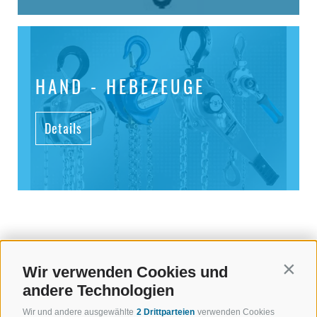
HAND - HEBEZEUGE
Details
Wir verwenden Cookies und
Contin
andere Technologien
Wir und andere ausgewählte
2 Drittparteien
verwenden Cookies