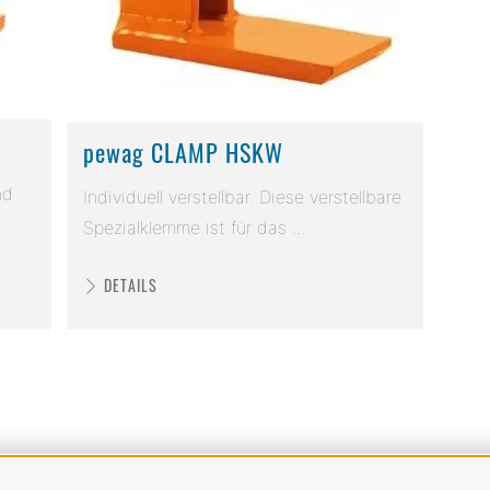
pewag CLAMP HSKW
nd
Individuell verstellbar. Diese verstellbare
Spezialklemme ist für das ...
DETAILS