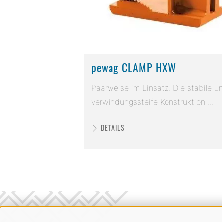
pewag CLAMP HXW
Paarweise im Einsatz. Die stabile u
verwindungssteife Konstruktion ...
DETAILS