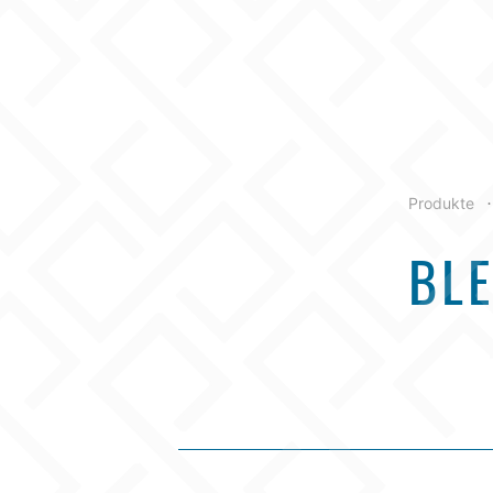
Produkte
•
BL