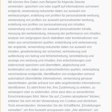
Wir können Ihre Daten zum Beispiel für folgende Zwecke
verwenden: speichern von oder zugriff auf informationen auf einem
endgerät, verwendung reduzierter daten zur auswahl von
werbeanzeigen, erstellung von profilen für personalisierte werbung,
verwendung von profilen zur auswahl personalisierter werbung,
erstellung von profilen zur personalisierung von inhalten,
verwendung von profilen zur auswahl personalisierter inhalte,
messung der werbeleistung, messung der performance von inhalten,
analyse von zielgruppen durch statistiken oder kombinationen von
daten aus verschiedenen quellen, entwicklung und verbesserung
der angebote, verwendung reduzierter daten zur auswahl von
inhalten, gewährleistung der sicherheit, verhinderung und
aufdeckung von betrug und fehlerbehebung, bereitstellung und
anzeige von werbung und inhalten, ihre entscheidungen zum
Sollevatec GmbH
•
Industriezone - Förche 20
•
datenschutz speichern und übermitteln, abgleichung und
kombination von daten aus unterschiedlichen quellen, verknüpfung
39040
Schabs
(BZ)
verschiedener endgeräte, identifikation von endgeräten anhand
automatisch übermittelter informationen, verwendung genauer
standortdaten, geräte anhand von aktiv angeforderten informationen
T:
+39 0472268370
identifizieren. Es steht Ihnen frei, Ihre Zustimmung zu erteilen, zu
verweigern oder zu widerrufen, ohne dass dies zu wesentlichen
info@sollevatec.it
Einschränkungen führt. Wenn Sie auf „Cookies akzeptieren" klicken,
erklären Sie sich mit der Verwendung von Cookies und ähnlichen
Tools einverstanden. Verwenden Sie die Schaltfläche „Einstellungen
verwalten", um Ihre Auswahl anzupassen oder „Alle ablehnen", um