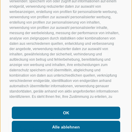
verwenden: speichern von oder zugriff auf informationen auf einem
endgerät, verwendung reduzierter daten zur auswahl von
werbeanzeigen, erstellung von profilen für personalisierte werbung,
Sollevatec GmbH
•
Industriezone - Förche 20
•
verwendung von profilen zur auswahl personalisierter werbung,
erstellung von profilen zur personalisierung von inhalten,
39040
Schabs
(BZ)
verwendung von profilen zur auswahl personalisierter inhalte,
messung der werbeleistung, messung der performance von inhalten,
analyse von zielgruppen durch statistiken oder kombinationen von
T:
+39 0472268370
daten aus verschiedenen quellen, entwicklung und verbesserung
der angebote, verwendung reduzierter daten zur auswahl von
info@sollevatec.it
inhalten, gewährleistung der sicherheit, verhinderung und
aufdeckung von betrug und fehlerbehebung, bereitstellung und
anzeige von werbung und inhalten, ihre entscheidungen zum
datenschutz speichern und übermitteln, abgleichung und
kombination von daten aus unterschiedlichen quellen, verknüpfung
verschiedener endgeräte, identifikation von endgeräten anhand
Impressum
AGB
Sitemap
Newsletter
automatisch übermittelter informationen, verwendung genauer
standortdaten, geräte anhand von aktiv angeforderten informationen
Cookie-Richtlinie
Privacy
identifizieren. Es steht Ihnen frei, Ihre Zustimmung zu erteilen, zu
verweigern oder zu widerrufen, ohne dass dies zu wesentlichen
Cookie Präferenzen
Einschränkungen führt. Wenn Sie auf „Cookies akzeptieren" klicken,
OK
erklären Sie sich mit der Verwendung von Cookies und ähnlichen
Tools einverstanden. Verwenden Sie die Schaltfläche „Einstellungen
verwalten", um Ihre Auswahl anzupassen oder „Alle ablehnen", um
Alle ablehnen
ohne Cookies fortzufahren, die nicht unbedingt erforderlich sind. Sie