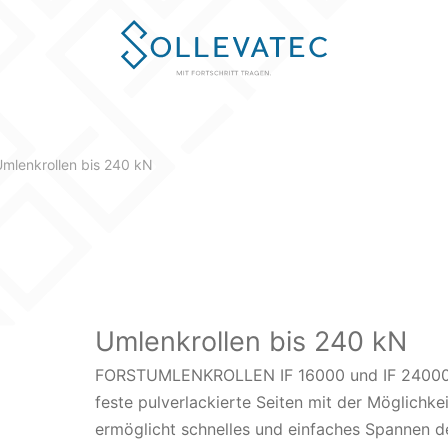
Durchmesser Ø
Seilrolle Breite
mlenkrollen bis 240 kN
mm
mm
Umlenkrollen bis 240 kN
FORSTUMLENKROLLEN IF 16000 und IF 24000 si
feste pulverlackierte Seiten mit der Möglichkei
ermöglicht schnelles und einfaches Spannen des