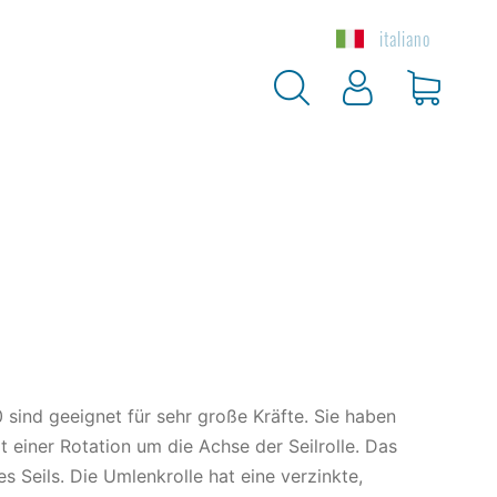
italiano
Max. Seil Ø
Gewicht
Prei
mm
kg / St.
€
nd geeignet für sehr große Kräfte. Sie haben
t einer Rotation um die Achse der Seilrolle. Das
 Seils. Die Umlenkrolle hat eine verzinkte,