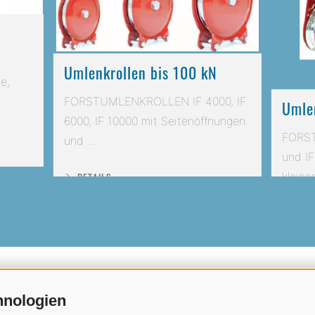
Umlenkrollen bis 100 kN
e,
FORSTUMLENKROLLEN IF 4000, IF
Umlen
6000, IF 10000 mit Seitenöffnungen
FORST
und ...
und IF
kleiner 
DETAILS
DETA
hnologien