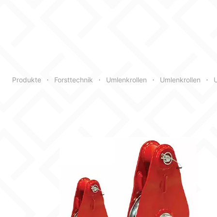
Typ
Max. zulässige Kraft
Produkte
Forsttechnik
Umlenkrollen
Umlenkrollen
U
•
•
•
•
kN