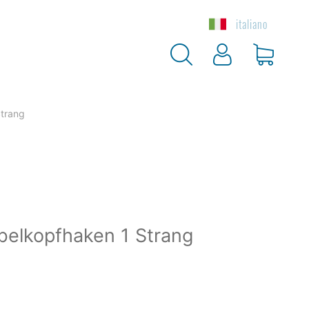
italiano
Preis für
Preis pro m
Nutzlänge 1m
Mehrhub
Strang
belkopfhaken 1 Strang