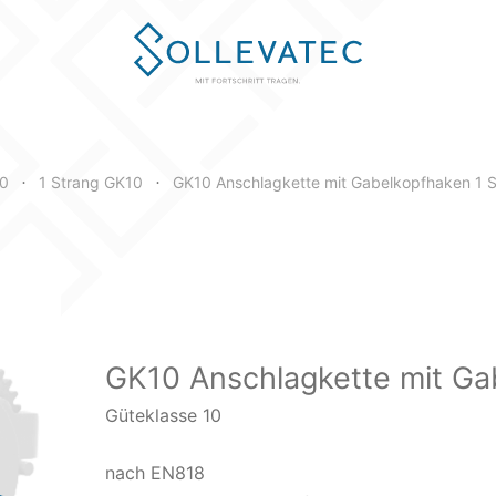
Traglast 0-45°
Traglast 45-60°
10
1 Strang GK10
GK10 Anschlagkette mit Gabelkopfhaken 1 
•
•
GK10 Anschlagkette mit Ga
Güteklasse 10
nach EN818