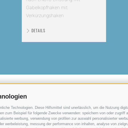
Gabelkopfhaken mit
Verkürzungshaken
DETAILS
hnologien
che Technologien. Diese Hilfsmittel sind unerlässlich, um die Nutzung digita
Sollevatec GmbH
•
Industriezone - Förch
n zum Beispiel für folgende Zwecke verwenden: speichern von oder zugriff a
lisierte werbung, verwendung von profilen zur auswahl personalisierter werbun
 der werbeleistung, messung der performance von inhalten, analyse von zielgr