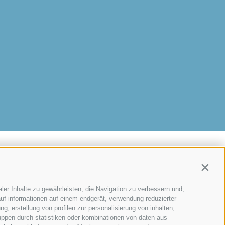
Contin
ler Inhalte zu gewährleisten, die Navigation zu verbessern und,
e 20
•
39040
Schabs
(BZ)
uf informationen auf einem endgerät, verwendung reduzierter
g, erstellung von profilen zur personalisierung von inhalten,
uppen durch statistiken oder kombinationen von daten aus