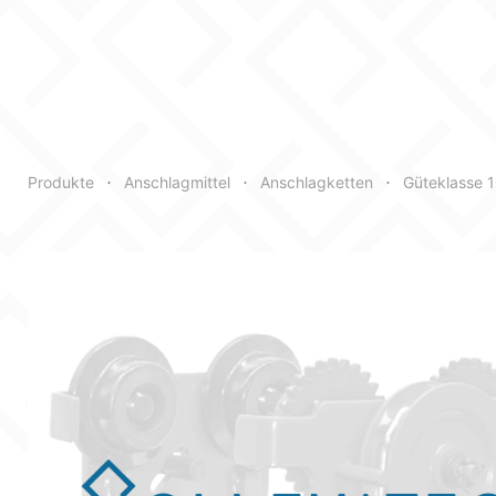
Typ
Nenngröße
Produkte
Anschlagmittel
Anschlagketten
Güteklasse 
•
•
•